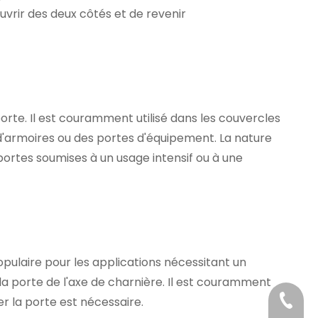
vrir des deux côtés et de revenir
orte. Il est couramment utilisé dans les couvercles
 d'armoires ou des portes d'équipement. La nature
 portes soumises à un usage intensif ou à une
populaire pour les applications nécessitant un
 la porte de l'axe de charnière. Il est couramment
+86-21
rer la porte est nécessaire.