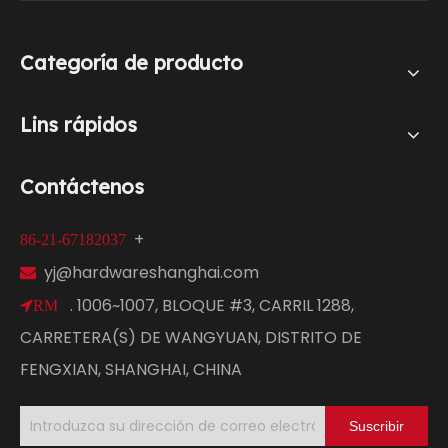
Categoría de producto
Lins rápidos
Contáctenos
+
86-21-67182037
yj@hardwareshanghai.com

. 1006~1007, BLOQUE #3, CARRIL 1288,
RM
CARRETERA(S) DE WANGYUAN, DISTRITO DE
FENGXIAN, SHANGHAI, CHINA
Suscribir