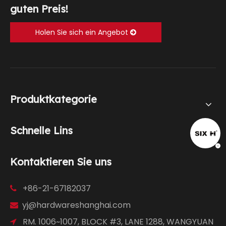
guten Preis!
Holen Sie sich ein Angebot
Produktkategorie
Schnelle Lins
Kontaktieren Sie uns
+86-21-67182037

yj@hardwareshanghai.com

RM. 1006~1007, BLOCK #3, LANE 1288, WANGYUAN
