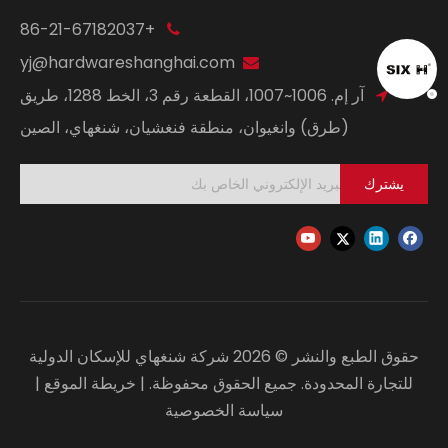
+86-21-67182037

yj@hardwareshanghai.com

آر إم. 1006~1007، القطعة رقم 3، الخط 1288، طريق

(طرق) وانغيوان، منطقة فنغشيان، شنغهاي، الصين
يشترك
حقوق الطبع والنشر ©
2026
شركة شنغهاي للإسكان الدولية
للتجارة المحدودة. جميع الحقوق محفوظة. |
خريطة الموقع
|
سياسة الخصوصية